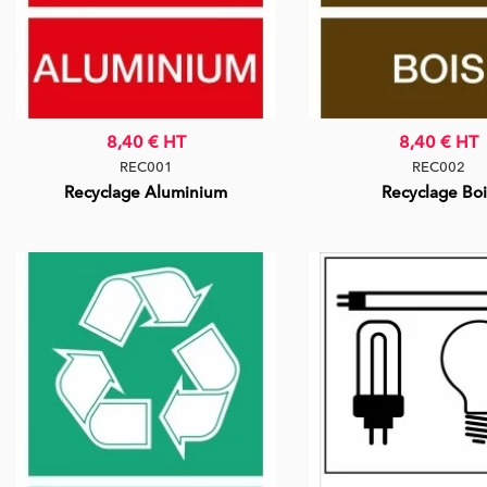
8,40 €
HT
8,40 €
HT
REC001
REC002
Recyclage Aluminium
Recyclage Boi