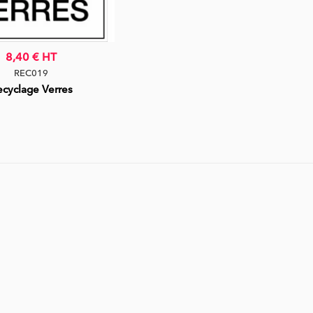
8,40 €
HT
REC019
ecyclage Verres