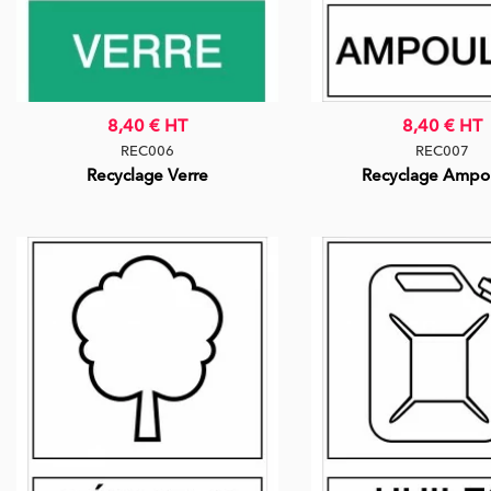
8,40 €
HT
8,40 €
HT
REC006
REC007
Recyclage Verre
Recyclage Ampo