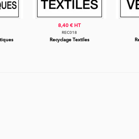
8,40 €
HT
REC018
tiques
Recyclage Textiles
R