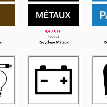
8,40 €
HT
REC003
s
Recyclage Métaux
R