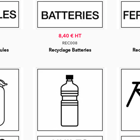
8,40 €
HT
REC008
ules
Recyclage Batteries
Rec