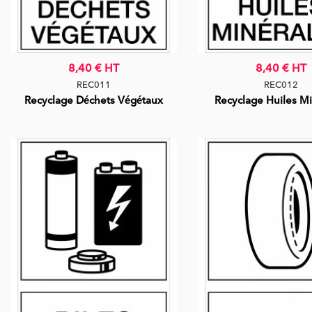
8,40 €
HT
8,40 €
HT
REC011
REC012
Recyclage Déchets Végétaux
Recyclage Huiles Mi