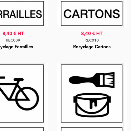
8,40 €
HT
8,40 €
HT
REC009
REC010
yclage Ferrailles
Recyclage Cartons