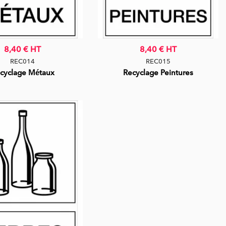
8,40 €
HT
8,40 €
HT
REC014
REC015
cyclage Métaux
Recyclage Peintures