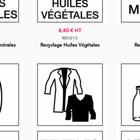
8,40 €
HT
REC013
nérales
Recyclage Huiles Végétales
Re