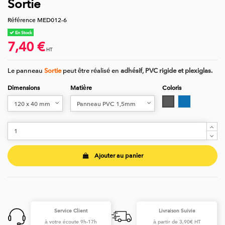
Sortie
Référence
MED012-6
En Stock
7,40 €
HT
Le panneau
Sortie
peut être réalisé en
adhésif, PVC rigide et plexiglas.
Dimensions
Matière
Coloris
Gris
Bleu
Ajouter au panier
Service Client
Livraison Suivie
à votre écoute 9h-17h
à partir de 3,90€ HT