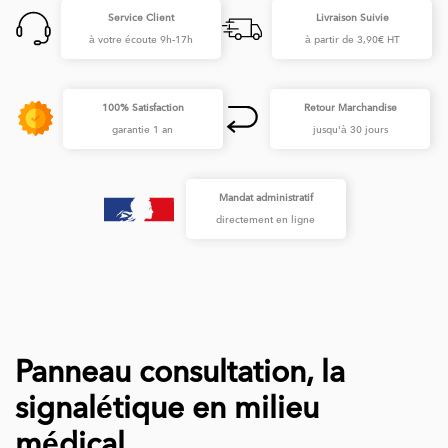
Service Client
Livraison Suivie
à votre écoute 9h-17h
à partir de 3,90€ HT
100% Satisfaction
Retour Marchandise
garantie 1 an
jusqu'à 30 jours
Mandat administratif
directement en ligne
Panneau consultation, la
signalétique en milieu
médical