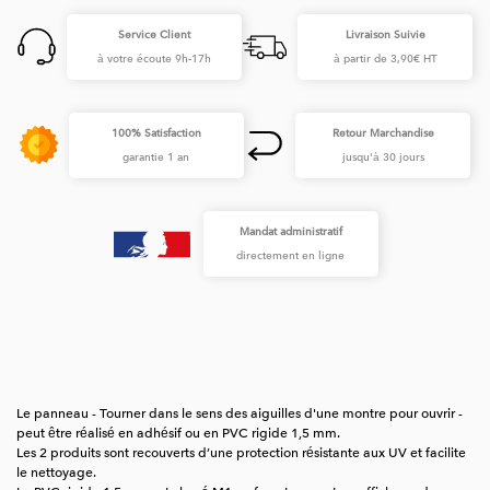
Service Client
Livraison Suivie
à votre écoute 9h-17h
à partir de 3,90€ HT
100% Satisfaction
Retour Marchandise
garantie 1 an
jusqu'à 30 jours
Mandat administratif
directement en ligne
Le panneau - Tourner dans le sens des aiguilles d'une montre pour ouvrir -
peut être réalisé en adhésif ou en PVC rigide 1,5 mm.
Les 2 produits sont recouverts d’une protection résistante aux UV et facilite
le nettoyage.