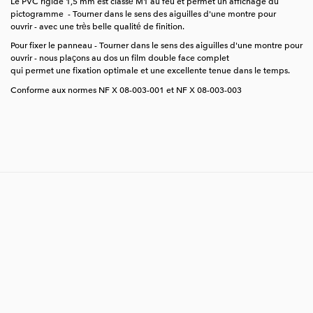
Le PVC rigide 1,5 mm est classé M1 au feu et permet un affichage du
pictogramme - Tourner dans le sens des aiguilles d'une montre pour
ouvrir - avec une très belle qualité de finition.
Pour fixer le panneau - Tourner dans le sens des aiguilles d'une montre pour
ouvrir - nous plaçons au dos un film double face complet
qui permet une fixation optimale et une excellente tenue dans le temps.
Conforme aux normes NF X 08-003-001 et NF X 08-003-003