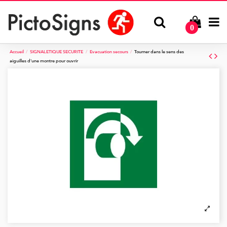
0
Accueil
SIGNALETIQUE SECURITE
Evacuation secours
Tourner dans le sens des
aiguilles d'une montre pour ouvrir