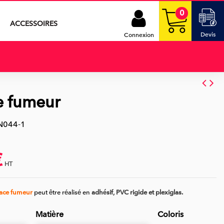
0
ACCESSOIRES
Devis
Connexion
e fumeur
N044-1
€
HT
ace fumeur
peut être réalisé en
adhésif, PVC rigide et plexiglas.
Matière
Coloris