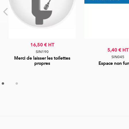
16,50 €
HT
5,40 €
HT
SIN190
SIN045
Merci de laisser les toilettes
propres
Espace non fu