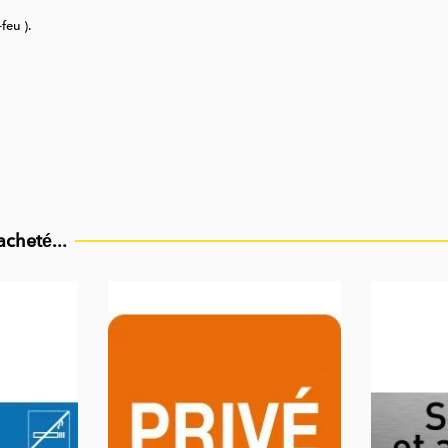
feu ).
acheté...