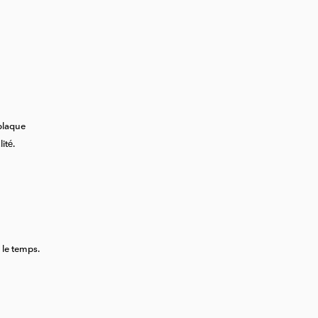
plaque
ité.
 le temps.