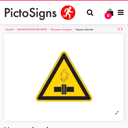
0
Accueil
SIGNALETIQUE SECURITE
Panneaux dangers
Vapeur chaude