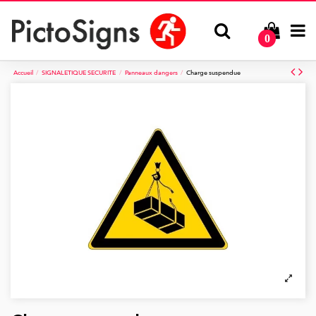
0
Accueil
SIGNALETIQUE SECURITE
Panneaux dangers
Charge suspendue