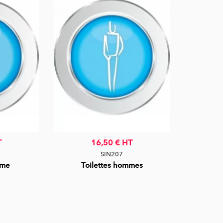
T
16,50 €
HT
SIN207
mme
Toilettes hommes