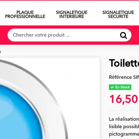
PLAQUE
SIGNALETIQUE
SIGNALETIQUE
PROFESSIONNELLE
INTERIEURE
SECURITE
s
Toilet
Référence
SI
En Stock
16,50
La réalisation
lisible possi
pictogrammes