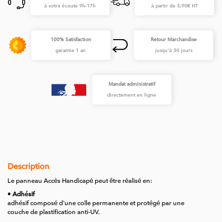
à votre écoute 9h-17h
à partir de 3,90€ HT
100% Satisfaction
Retour Marchandise
garantie 1 an
jusqu'à 30 jours
Mandat administratif
directement en ligne
Description
Le panneau Accès Handicapé peut être réalisé en:
• Adhésif
adhésif composé d'une colle permanente et protégé par une
couche de plastification anti-UV.