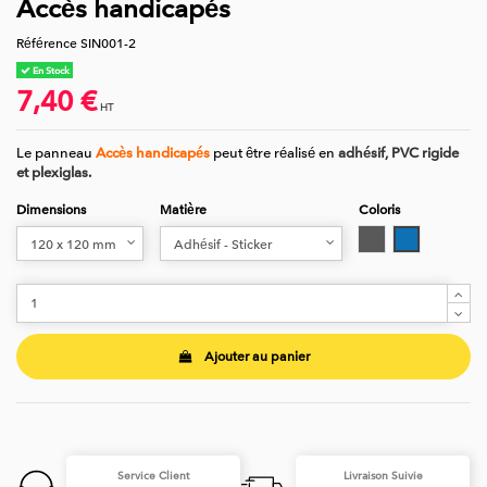
Accès handicapés
Référence
SIN001-2
En Stock
7,40 €
HT
Le panneau
Accès handicapés
peut être réalisé en
adhésif, PVC rigide
et plexiglas.
Dimensions
Matière
Coloris
Gris
Bleu
Ajouter au panier
Service Client
Livraison Suivie