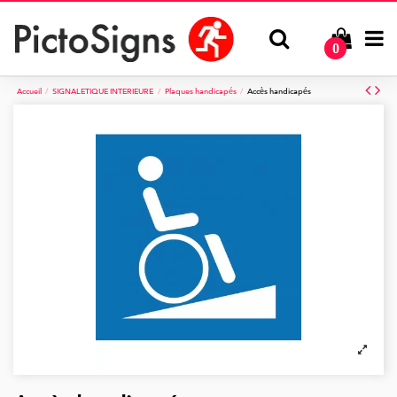
0
Accueil
SIGNALETIQUE INTERIEURE
Plaques handicapés
Accès handicapés