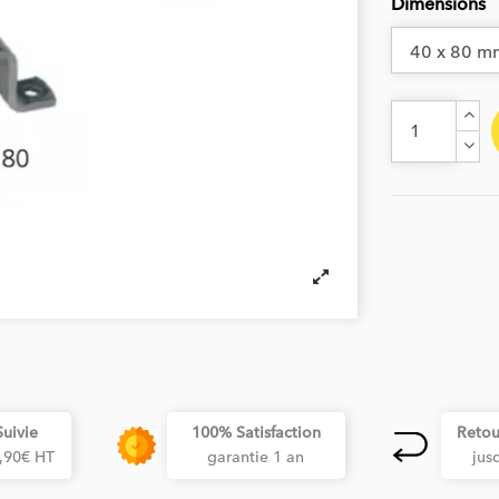
Dimensions
Suivie
100% Satisfaction
Retou
3,90€ HT
garantie 1 an
jus