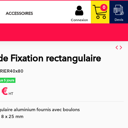
0
ACCESSOIRES
Devis
Connexion
de Fixation rectangulaire
RIER40x80
s 5 jours
 €
HT
gulaire aluminium fournis avec boulons
) 8 x 25 mm