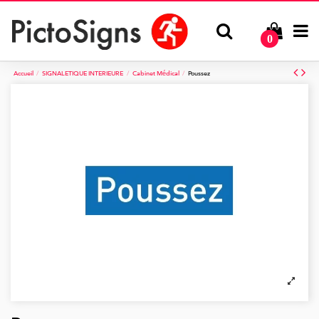
0
Accueil
SIGNALETIQUE INTERIEURE
Cabinet Médical
Poussez