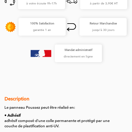
à votre écoute 9h-17h
à partir de 3,90€ HT
100% Satisfaction
Retour Marchandise
garantie 1 an
jusqu'à 30 jours
Mandat administratif
directement en ligne
Description
Le panneau Poussez peut être réalisé en:
• Adhésif
adhésif composé d'une colle permanente et protégé par une
couche de plastification anti-UV.