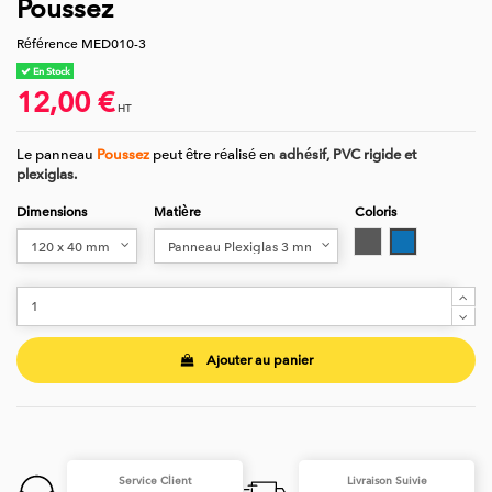
Poussez
Référence
MED010-3
En Stock
12,00 €
HT
Le panneau
Poussez
peut être réalisé en
adhésif, PVC rigide et
plexiglas.
Dimensions
Matière
Coloris
Gris
Bleu
Ajouter au panier
Service Client
Livraison Suivie