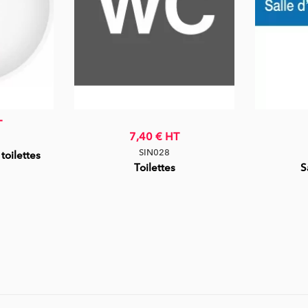
T
7,40 €
HT
SIN028
 toilettes
Toilettes
S