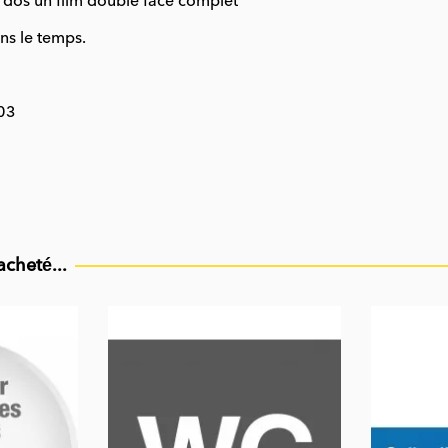
u dos un film double face complet
ns le temps.
03
acheté...