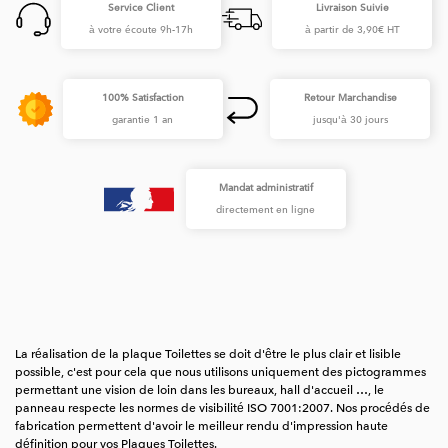
Service Client
Livraison Suivie
à votre écoute 9h-17h
à partir de 3,90€ HT
100% Satisfaction
Retour Marchandise
garantie 1 an
jusqu'à 30 jours
Mandat administratif
directement en ligne
La réalisation de la plaque Toilettes se doit d'être le plus clair et lisible
possible, c'est pour cela que nous utilisons uniquement des pictogrammes
permettant une vision de loin dans les bureaux, hall d'accueil …, le
panneau respecte les normes de visibilité ISO 7001:2007. Nos procédés de
fabrication permettent d'avoir le meilleur rendu d'impression haute
définition pour vos Plaques Toilettes.