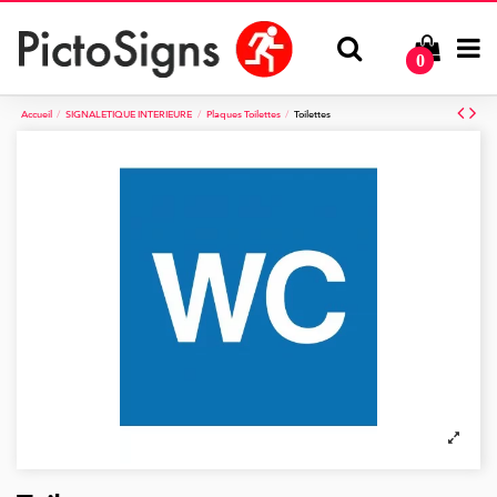
0
Accueil
SIGNALETIQUE INTERIEURE
Plaques Toilettes
Toilettes