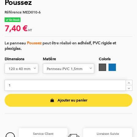
Poussez
Référence
MED010-6
En Stock
7,40 €
HT
Le panneau
Poussez
peut être réalisé en
adhésif, PVC rigide et
plexiglas.
Dimensions
Matière
Coloris
Gris
Bleu
Ajouter au panier
Service Client
Livraison Suivie