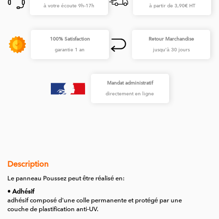
à votre écoute 9h-17h
à partir de 3,90€ HT
100% Satisfaction
Retour Marchandise
garantie 1 an
jusqu'à 30 jours
Mandat administratif
directement en ligne
Description
Le panneau Poussez peut être réalisé en:
• Adhésif
adhésif composé d'une colle permanente et protégé par une
couche de plastification anti-UV.