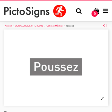
0
Accueil
SIGNALETIQUE INTERIEURE
Cabinet Médical
Poussez