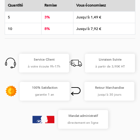
Quantité
Remise
Vous économisez
5
3%
Jusqu'à 1,49 €
10
8%
Jusqu'à 7,92 €
Service Client
Livraison Suivie
à votre écoute 9h-17h
à partir de 3,90€ HT
100% Satisfaction
Retour Marchandise
garantie 1 an
jusqu'à 30 jours
Mandat administratif
directement en ligne