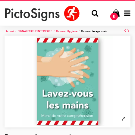
0
Accueil
SIGNALETIQUE INTERIEURE
Panneau Hygiene
Panneau lavage main