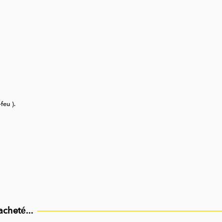
feu ).
acheté...