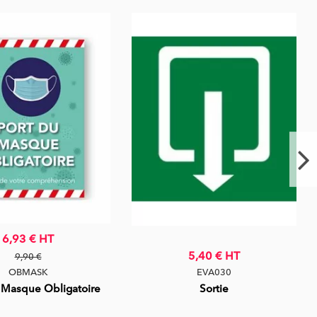
6,93 €
HT
5,40 €
HT
9,90 €
OBMASK
EVA030
 Masque Obligatoire
Sortie