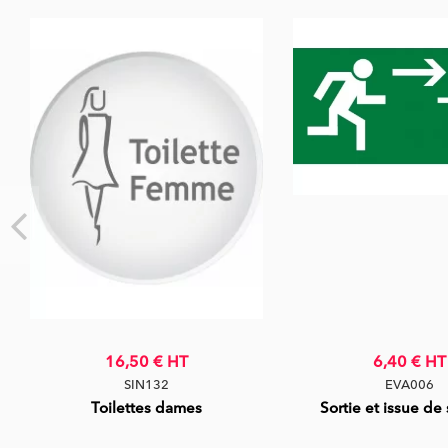
16,50 €
HT
6,40 €
HT
SIN132
EVA006
Toilettes dames
Sortie et issue de