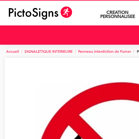
CREATION
PERSONNALISEE
Accueil
SIGNALETIQUE INTERIEURE
Panneau interdiction de Fumer
P