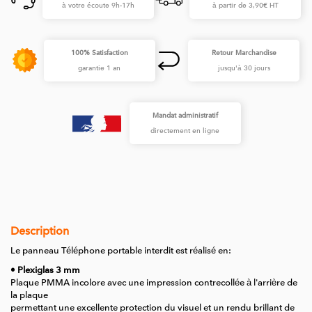
à votre écoute 9h-17h
à partir de 3,90€ HT
100% Satisfaction
Retour Marchandise
garantie 1 an
jusqu'à 30 jours
Mandat administratif
directement en ligne
Description
Le panneau Téléphone portable interdit est réalisé en:
• Plexiglas 3 mm
Plaque PMMA incolore avec une impression contrecollée à l'arrière de
la plaque
permettant une excellente protection du visuel et un rendu brillant de