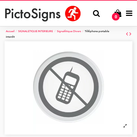
0
Accueil
SIGNALETIQUE INTERIEURE
Signalétique Divers
Téléphone portable
interdit