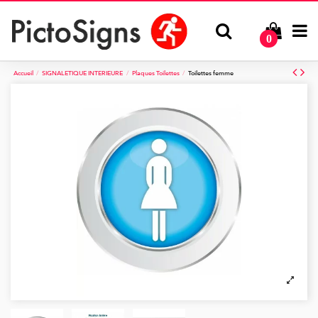
0
Accueil
SIGNALETIQUE INTERIEURE
Plaques Toilettes
Toilettes femme