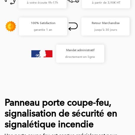
à votre écoute 9h-17h
à partir de 3,90€ HT
100% Satisfaction
Retour Marchandise
garantie 1 an
jusqu'à 30 jours
Mandat administratif
directement en ligne
Panneau porte coupe-feu,
signalisation de sécurité en
signalétique incendie